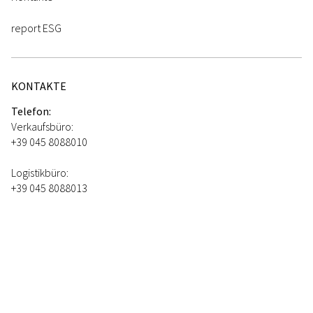
report ESG
KONTAKTE
Telefon:
Verkaufsbüro:
+39 045 8088010
Logistikbüro:
+39 045 8088013
Fax:
+39 045 509058
Email:
manniinox@mannigroup.com
PEC:
mannigroup@cert.mannigroup.com