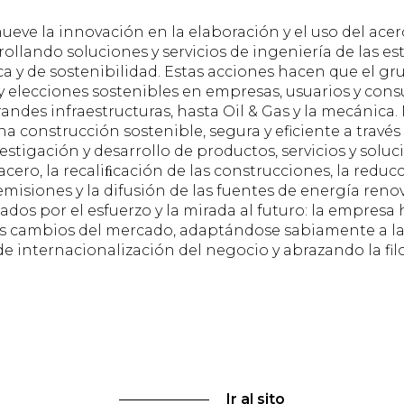
ve la innovación en la elaboración y el uso del acer
rollando soluciones y servicios de ingeniería de las es
ca y de sostenibilidad. Estas acciones hacen que el g
elecciones sostenibles en empresas, usuarios y cons
andes infraestructuras, hasta Oil & Gas y la mecánica
na construcción sostenible, segura y eficiente a trav
estigación y desarrollo de productos, servicios y soluc
cero, la recaliﬁcación de las construcciones, la reducc
misiones y la difusión de las fuentes de energía reno
zados por el esfuerzo y la mirada al futuro: la empres
os cambios del mercado, adaptándose sabiamente a l
de internacionalización del negocio y abrazando la filo
Ir al sito