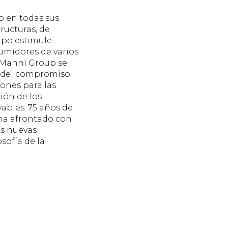
o en todas sus
tructuras, de
rupo estimule
umidores de varios
. Manni Group se
és del compromiso
iones para las
ión de los
vables. 75 años de
a ha afrontado con
as nuevas
sofía de la