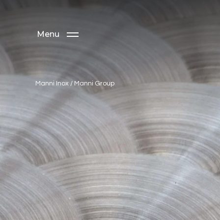
Menu
Manni Inox
/
Manni Group