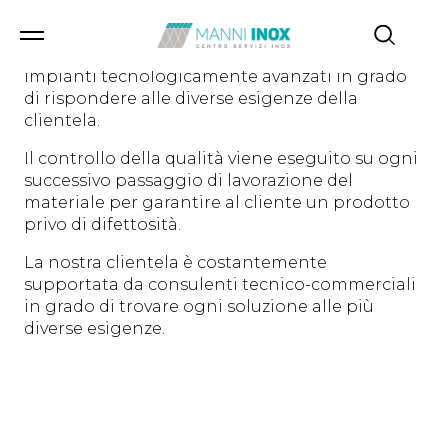
Il
Manni Inox
è in grado di offrire una vasta
gamma di lavorazioni sui prodotti piani, grazie
ad una serie di importanti investimenti in
impianti tecnologicamente avanzati in grado
di rispondere alle diverse esigenze della
clientela.
Il controllo della qualità viene eseguito su ogni
successivo passaggio di lavorazione del
materiale per garantire al cliente un prodotto
privo di difettosità.
La nostra clientela è costantemente
supportata da consulenti tecnico-commerciali
in grado di trovare ogni soluzione alle più
diverse esigenze.