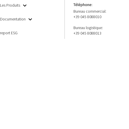
Téléphone:
Les Produits
Bureau commercial:
+39 045 8088010
Documentation
Bureau logistique:
report ESG
+39 045 8088013
Fax:
+39 045 509058
Email:
manniinox@mannigroup.com
PEC:
mannigroup@cert.mannigroup.c