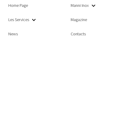
Home Page
Manni Inox
Les Services
Magazine
News
Contacts
Manni Inox S.p.A
Capital social: € 4.450.000,00